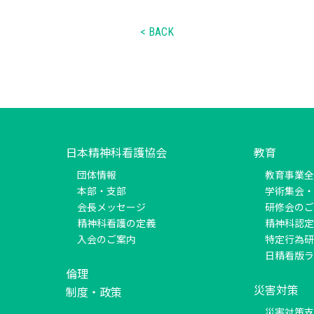
< BACK
日本精神科看護協会
教育
団体情報
教育事業全
本部・支部
学術集会・
会長メッセージ
研修会のご
精神科看護の定義
精神科認定
入会のご案内
特定行為研
日精看版ラ
倫理
災害対策
制度・政策
災害対策支