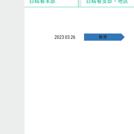
日精看本部
日精看支部・地区
教育
2023.03.26